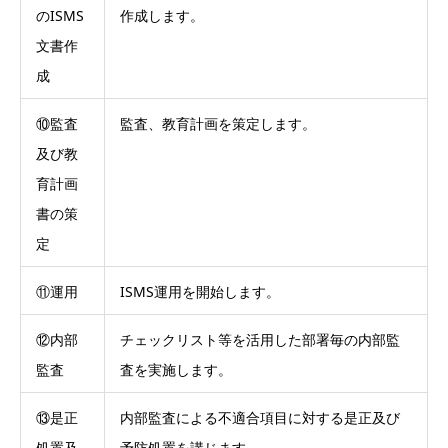
のISMS
作成します。
文書作
成
⑩監査
監査、教育計画を策定します。
及び教
育計画
書の策
定
⑪運用
ISMS運用を開始します。
⑫内部
チェックリスト等を活用した部署毎の内部監
監査
査を実施します。
⑬是正
内部監査による不適合項目に対する是正及び
処置及
予防処置を講じます。